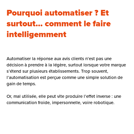
Pourquoi automatiser ? Et
surtout… comment le faire
intelligemment
Automatiser la réponse aux avis clients n’est pas une
décision à prendre à la légère, surtout lorsque votre marque
s’étend sur plusieurs établissements. Trop souvent,
l’automatisation est perçue comme une simple solution de
gain de temps.
Or, mal utilisée, elle peut vite produire l’effet inverse : une
communication froide, impersonnelle, voire robotique.
En 2025, les outils évoluent, mais
l’enjeu reste le même
:
créer une relation de proximité à grande échelle
, sans
sacrifier ni l’authenticité, ni l’efficacité.