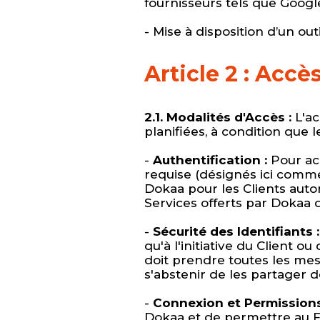
fournisseurs tels que Google,
- Mise à disposition d’un ou
Article 2 : Accès
2.1. Modalités d'Accès :
L'ac
planifiées, à condition que 
-
Authentification :
Pour acc
requise (désignés ici comme l
Dokaa pour les Clients autori
Services offerts par Dokaa 
-
Sécurité des Identifiants :
qu'à l'initiative du Client o
doit prendre toutes les mesu
s'abstenir de les partager 
-
Connexion et Permissions
Dokaa et de permettre au Fo