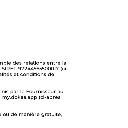
mble des relations entre la
° SIRET 92244565500017 (ci-
alités et conditions de
rnis par le Fournisseur au
til my.dokaa.app (ci-après
e ou de manière gratuite,