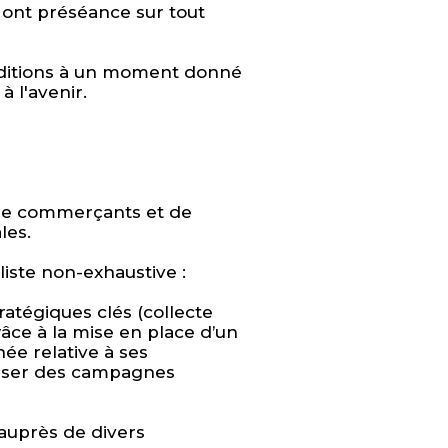
ont préséance sur tout
.
conditions à un moment donné
 l'avenir.
s de commerçants et de
ales.
a liste non-exhaustive :
tratégiques clés (collecte
âce à la mise en place d’un
née relative à ses
éaliser des campagnes
s auprès de divers