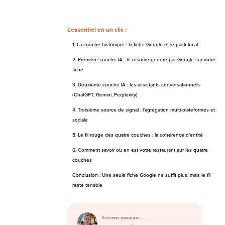
L'essentiel en un clic :
1. La couche historique : la fiche Google et le pack local
2. Première couche IA : le résumé généré par Google sur votre
fiche
3. Deuxième couche IA : les assistants conversationnels
(ChatGPT, Gemini, Perplexity)
4. Troisième source de signal : l'agrégation multi-plateformes et
sociale
5. Le fil rouge des quatre couches : la cohérence d'entité
6. Comment savoir où en est votre restaurant sur les quatre
couches
Conclusion : Une seule fiche Google ne suffit plus, mais le fil
reste tenable
Ecrit avec amour par :