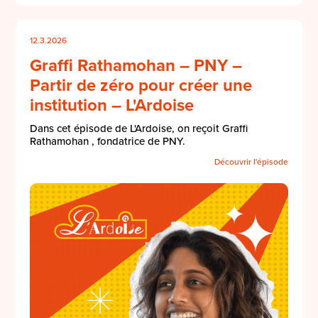
12.3.2026
Graffi Rathamohan – PNY –
Partir de zéro pour créer une
institution – L'Ardoise
Dans cet épisode de L'Ardoise, on reçoit Graffi
Rathamohan , fondatrice de PNY.
Découvrir l'épisode