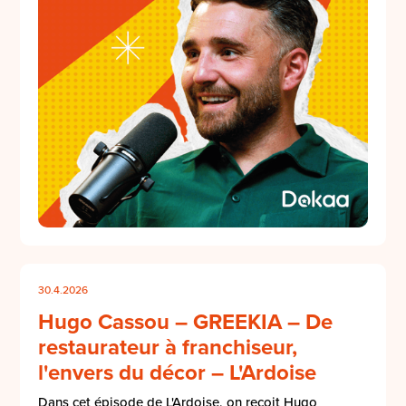
30.4.2026
Hugo Cassou – GREEKIA – De
restaurateur à franchiseur,
l'envers du décor – L'Ardoise
Dans cet épisode de L'Ardoise, on reçoit Hugo