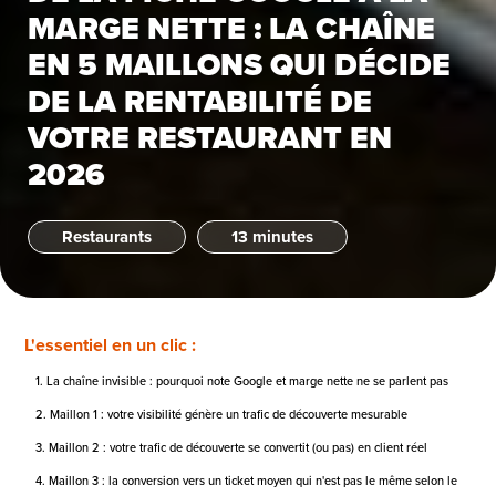
MARGE NETTE : LA CHAÎNE
EN 5 MAILLONS QUI DÉCIDE
DE LA RENTABILITÉ DE
VOTRE RESTAURANT EN
2026
Restaurants
13 minutes
L'essentiel en un clic :
1. La chaîne invisible : pourquoi note Google et marge nette ne se parlent pas
2. Maillon 1 : votre visibilité génère un trafic de découverte mesurable
3. Maillon 2 : votre trafic de découverte se convertit (ou pas) en client réel
4. Maillon 3 : la conversion vers un ticket moyen qui n'est pas le même selon le