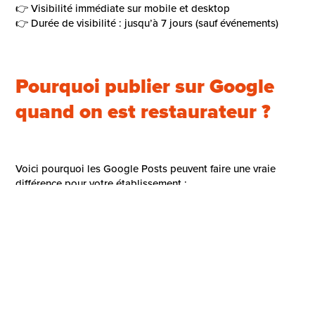
👉 Visibilité immédiate sur mobile et desktop
👉 Durée de visibilité : jusqu’à 7 jours (sauf événements)
Pourquoi publier sur Google
quand on est restaurateur ?
Voici pourquoi les Google Posts peuvent faire une vraie
différence pour votre établissement :
Gagnez en visibilité locale
Un établissement actif avec des publications régulières
remonte mieux dans les résultats locaux
, car cela
envoie
un signal positif à Google
.