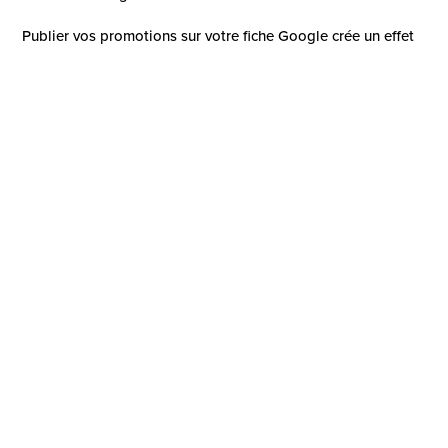
Publier vos promotions sur votre fiche Google crée un effet
d'exclusivité, incitant vos clients à profiter de l'offre.
Un visuel percutant peut annoncer des réductions, une
journée portes ouvertes ou un nouveau produit à découvrir
dans votre établissement.
💡
Astuce
: Chaque post vous donne également la
possibilité d'ajouter un bouton d'action (En savoir plus,
commander en ligne, réserver, etc.). Pensez à
systématiquement l'intégrer afin d'augmenter le potentiel de
conversion de vos posts.