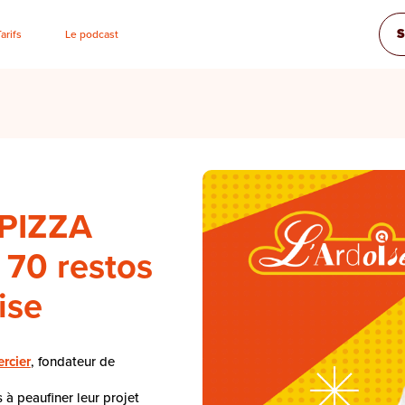
S
Tarifs
Le podcast
 PIZZA
 70 restos
ise
rcier
, fondateur de
 à peaufiner leur projet