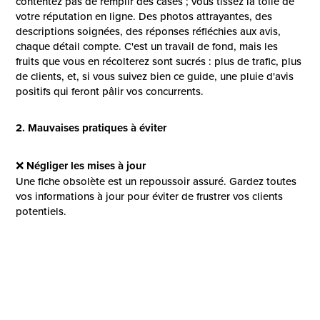
contentez pas de remplir des cases ; vous tissez la toile de
votre réputation en ligne. Des photos attrayantes, des
descriptions soignées, des réponses réfléchies aux avis,
chaque détail compte. C'est un travail de fond, mais les
fruits que vous en récolterez sont sucrés : plus de trafic, plus
de clients, et, si vous suivez bien ce guide, une pluie d'avis
positifs qui feront pâlir vos concurrents.
2. Mauvaises pratiques à éviter
❌
Négliger les mises à jour
Une fiche obsolète est un repoussoir assuré. Gardez toutes
vos informations à jour pour éviter de frustrer vos clients
potentiels.
❌
Oublier la vérification de votre fiche
Une fiche non vérifiée manque de crédibilité. Prenez le
temps de passer par leprocessus de vérification de Google.
❌
SUR-optimiser les mots-clés
Google est malin. Plutôt que de bourrer votre profil de